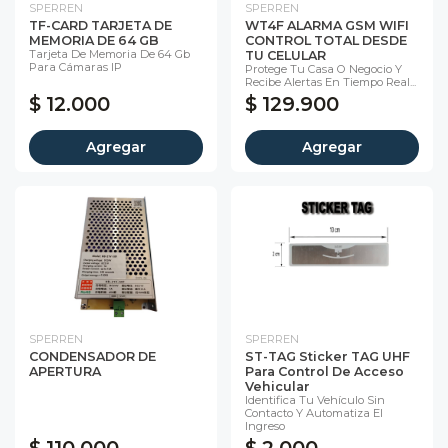
SPERREN
SPERREN
TF-CARD TARJETA DE
WT4F ALARMA GSM WIFI
MEMORIA DE 64 GB
CONTROL TOTAL DESDE
Tarjeta De Memoria De 64 Gb
TU CELULAR
Para Cámaras IP
Protege Tu Casa O Negocio Y
Recibe Alertas En Tiempo Real...
$ 12.000
$ 129.900
Agregar
Agregar
SPERREN
SPERREN
CONDENSADOR DE
ST-TAG Sticker TAG UHF
APERTURA
Para Control De Acceso
Vehicular
Identifica Tu Vehículo Sin
Contacto Y Automatiza El
Ingreso