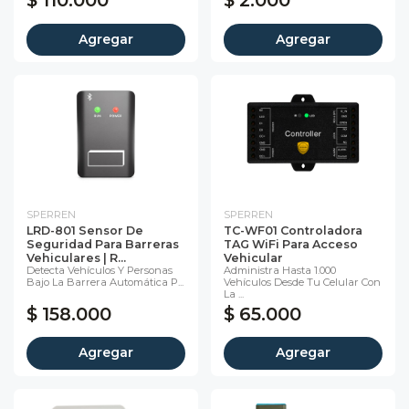
$ 110.000
$ 2.000
Agregar
Agregar
SPERREN
SPERREN
LRD-801 Sensor De
TC-WF01 Controladora
Seguridad Para Barreras
TAG WiFi Para Acceso
Vehiculares | R...
Vehicular
Detecta Vehículos Y Personas
Administra Hasta 1.000
Bajo La Barrera Automática P...
Vehículos Desde Tu Celular Con
La ...
$ 158.000
$ 65.000
Agregar
Agregar