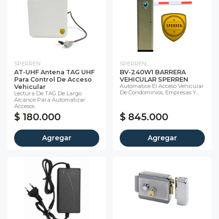
SPERREN
SPERREN
AT-UHF Antena TAG UHF
BV-240W1 BARRERA
Para Control De Acceso
VEHICULAR SPERREN
Automatice El Acceso Vehicular
Vehicular
De Condominios, Empresas Y...
Lectura De TAG De Largo
Alcance Para Automatizar
Accesos
$ 180.000
$ 845.000
Agregar
Agregar