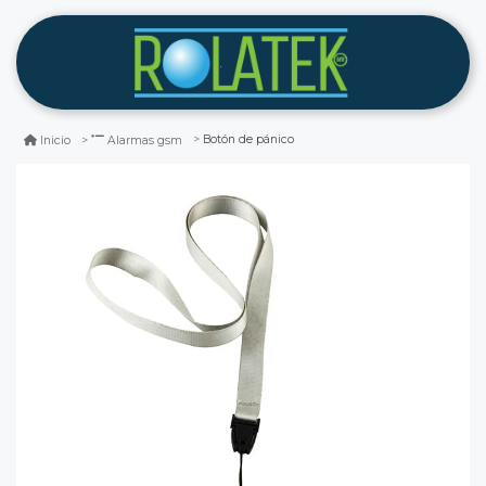
Botón de pánico
Inicio
Alarmas gsm