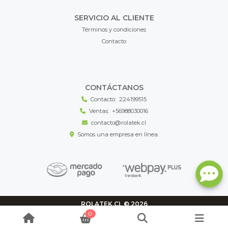
SERVICIO AL CLIENTE
Términos y condiciones
Contacto
CONTÁCTANOS
Contacto:
224199515
Ventas:
+56988030016
contacto@rolatek.cl
Somos una empresa en línea.
ROLATEK.CL © 2026
¿Te gusta mi tienda? Yo vendo con
Bsale
0